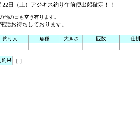
月22日（土）アジキス釣り午前便出船確定！！
の他の日も空き有ります。
電話お待ちしております。
釣り人
魚種
大きさ
匹数
仕
別釣果
［
］