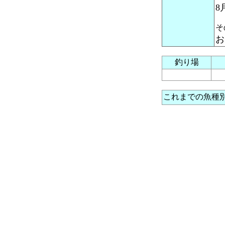
8
そ
お
釣り場
これまでの魚種