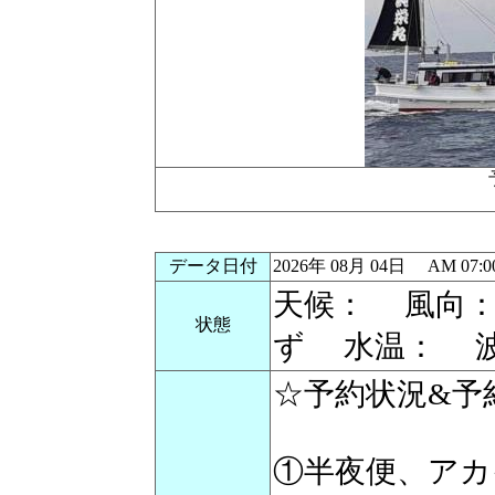
データ日付
2026年 08月 04日 AM 0
天候： 風向
状態
ず 水温： 
☆予約状況&予
①半夜便、アカ