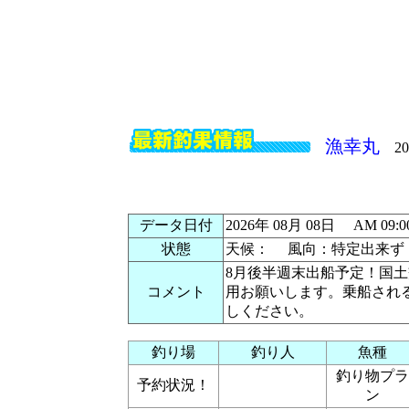
漁幸丸
202
データ日付
2026年 08月 08日 AM 0
状態
天候： 風向：特定出来ず
8月後半週末出船予定！国
コメント
用お願いします。乗船され
しください。
釣り場
釣り人
魚種
釣り物プラ
予約状況！
ン