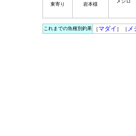
メジロ
東寄り
岩本様
マダイ
メ
これまでの魚種別釣果
［
］ ［