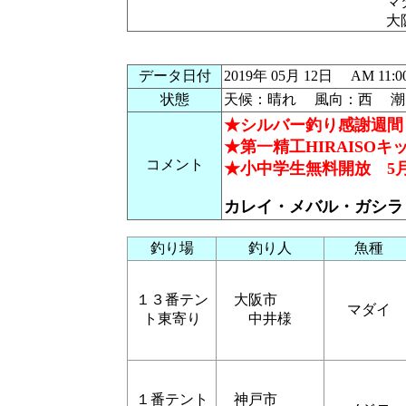
マ
大
データ日付
2019年 05月 12日 AM 
状態
天候：晴れ 風向：西 潮：
★シルバー釣り感謝週間 5
★第一精工HIRAISOキッ
コメント
★小中学生無料開放 5月2
カレイ・メバル・ガシラ
釣り場
釣り人
魚種
１３番テン
大阪市
マダイ
ト東寄り
中井様
１番テント
神戸市