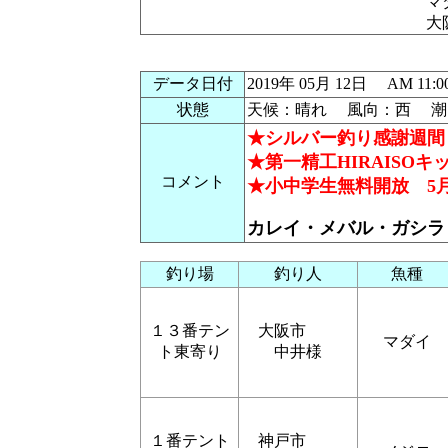
マ
大
データ日付
2019年 05月 12日 AM 
状態
天候：晴れ 風向：西 潮：
★シルバー釣り感謝週間 5
★第一精工HIRAISOキッ
コメント
★小中学生無料開放 5月2
カレイ・メバル・ガシラ
釣り場
釣り人
魚種
１３番テン
大阪市
マダイ
ト東寄り
中井様
１番テント
神戸市