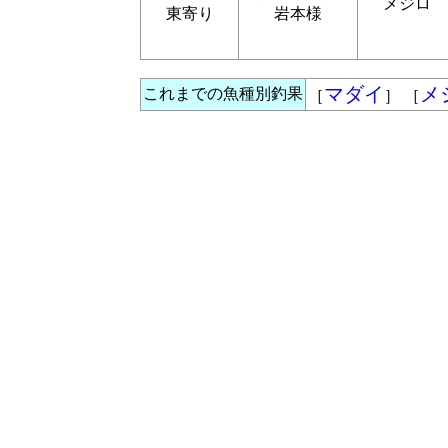
メジロ
東寄り
岩本様
マダイ
メ
これまでの魚種別釣果
［
］ ［