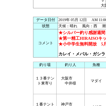
マ
大
データ日付
2019年 05月 12日 AM 
状態
天候：晴れ 風向：西 潮：
★シルバー釣り感謝週間 5
★第一精工HIRAISOキッ
コメント
★小中学生無料開放 5月2
カレイ・メバル・ガシラ
釣り場
釣り人
魚種
１３番テン
大阪市
マダイ
ト東寄り
中井様
１番テント
神戸市