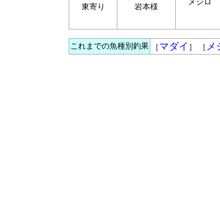
メジロ
東寄り
岩本様
マダイ
メ
これまでの魚種別釣果
［
］ ［