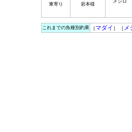
メジロ
東寄り
岩本様
マダイ
メ
これまでの魚種別釣果
［
］ ［