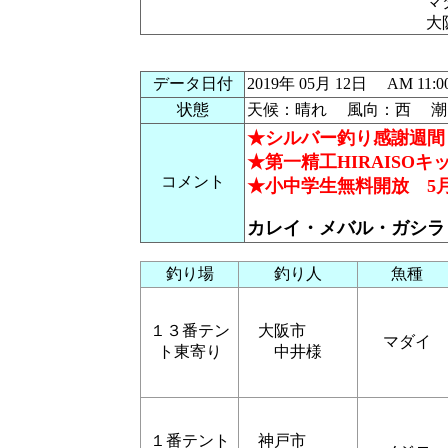
マ
大
データ日付
2019年 05月 12日 AM 
状態
天候：晴れ 風向：西 潮：
★シルバー釣り感謝週間 5
★第一精工HIRAISOキッ
コメント
★小中学生無料開放 5月2
カレイ・メバル・ガシラ
釣り場
釣り人
魚種
１３番テン
大阪市
マダイ
ト東寄り
中井様
１番テント
神戸市