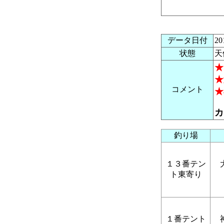
データ日付
2
状態
天
★
★
コメント
★
カ
釣り場
１３番テン
ト東寄り
１番テント