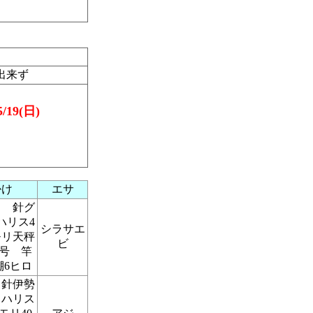
出来ず
19(日)
。
掛け
エサ
り 針グ
ハリス4
シラサエ
モリ天秤
ビ
5号 竿
棚6ヒロ
 針伊勢
 ハリス