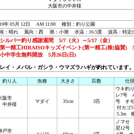
大阪市の中井様
019年 05月 12日 AM 11:00 種別：釣り公園
候：晴れ 風向：西 潮：小潮 水温：16.5度 波高：特定
シルバー釣り感謝週間 5/7（火）～5/17（金）
第一精工HIRAISOキッズイベント(第一精工(株)協賛) 5/
小中学生無料開放 5月26日(日)
レイ・メバル・ガシラ・ウマズラハギが釣れています
釣り人
魚種
大きさ
匹数
仕
ウキ釣
レ7号 
大阪市
マダイ
35cm
1匹
号 オ
中井様
付カゴ
5.3m 
ノマセ
尼12号
神戸市