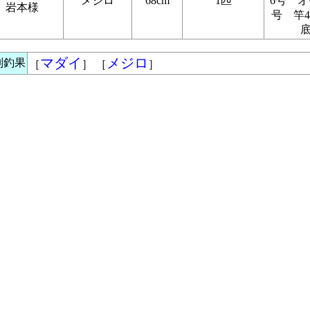
メジロ
68cm
1匹
6号 オ
岩本様
号 竿
マダイ
メジロ
別釣果
［
］ ［
］