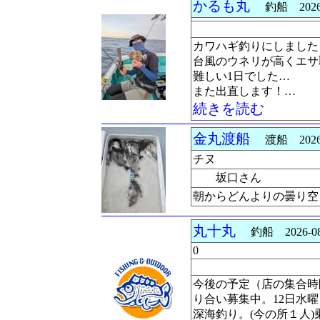
かるも丸
釣船 2026-0
カワハギ釣りにしました
台風のウネリが高くエサ
難しい1日でした…
また出直します！…
続きを読む
金丸渡船
渡船 2026-0
チヌ
坂口さん
朝からどんよりの曇り空
丸十丸
釣船 2026-08
0
今後の予定（店の集合時
り合い募集中。12日水
深海釣り。(今の所１人)