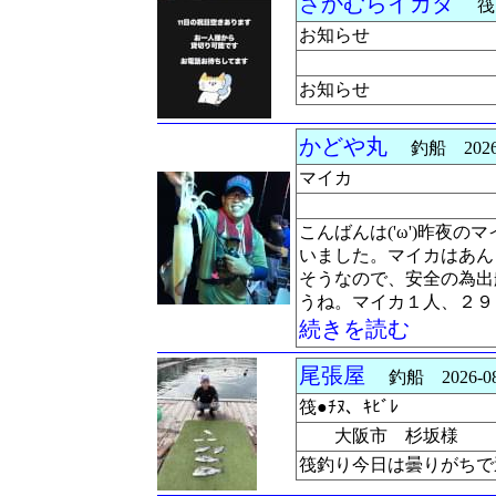
さかむらイカダ
筏 2
お知らせ
お知らせ
かどや丸
釣船 2026-0
マイカ
こんばんは('ω')昨夜
いました。マイカはあん
そうなので、安全の為出
うね。マイカ１人、２９
続きを読む
尾張屋
釣船 2026-08
筏●ﾁﾇ、ｷﾋﾞﾚ
大阪市 杉坂様
筏釣り今日は曇りがちで