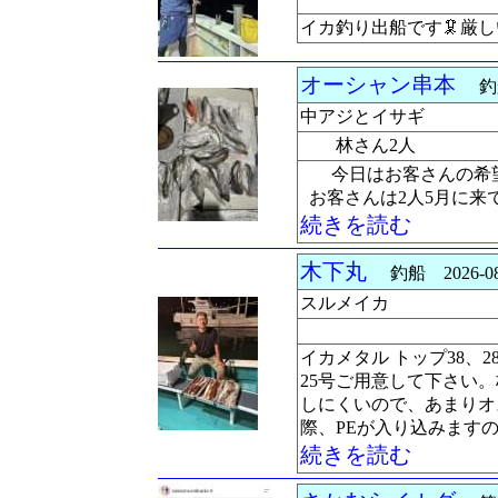
イカ釣り出船です🦑厳し
オーシャン串本
釣船 
中アジとイサギ
林さん2人
今日はお客さんの希
お客さんは2人5月に来
続きを読む
木下丸
釣船 2026-08
スルメイカ
イカメタル トップ38、2
25号ご用意して下さい
しにくいので、あまりオ
際、PEが入り込みます
続きを読む