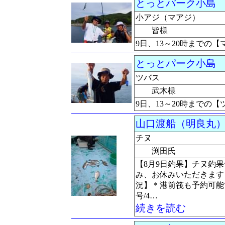
とっとパーク小島
釣
小アジ（マアジ）
皆様
9日、13～20時までの
とっとパーク小島
釣
ツバス
武木様
9日、13～20時までの
山口渡船（明良丸
チヌ
渕田氏
【8月9日釣果】チヌ釣果
み、お休みいただきます
況】＊港前筏も予約可能です
号/4…
続きを読む