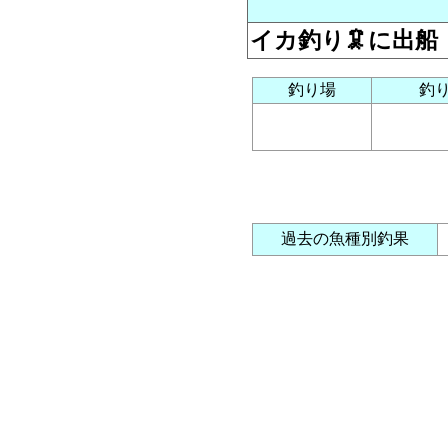
イカ釣り🦑に出船
釣り場
釣
過去の魚種別釣果