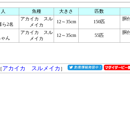
り人
魚種
大きさ
匹数
アカイカ スル
胴
12～35cm
150匹
様ら2名
メイカ
アカイカ スル
胴
12～35cm
55匹
ちゃん
メイカ
アカイカ スルメイカ
［
］