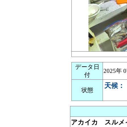
データ日
2025年
付
天候：
状態
アカイカ スルメイ