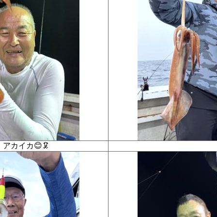
アカイカ😊🦑