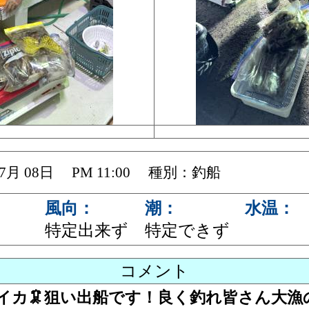
 07月 08日 PM 11:00 種別：釣船
風向：
潮：
水温：
特定出来ず
特定できず
コメント
カ🦑狙い出船です！良く釣れ皆さん大漁の釣