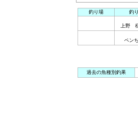
釣り場
釣
上野 
ペン
過去の魚種別釣果