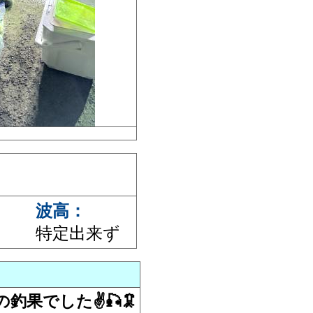
波高：
特定出来ず
果でした✌️🎣🦑