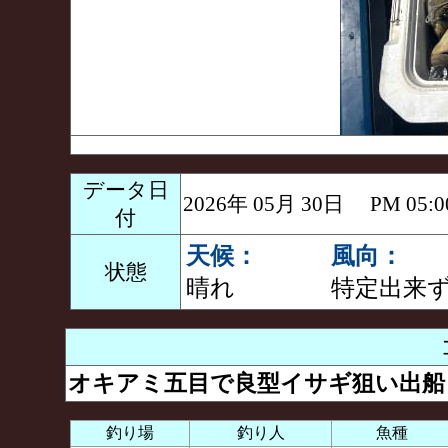
データ日
2026年 05月 30日 PM 0
付
天候：
風向：
状態
晴れ
特定出来
オキアミ五目で良型イサギ狙い出船
釣り場
釣り人
魚種