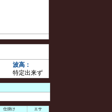
波高：
特定出来ず
仕掛け
エサ