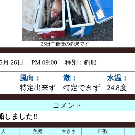
25日午後便の釣果です
 05月 26日 PM 09:00 種別：釣船
風向：
潮：
水温：
特定出来ず
特定できず
24.8度
コメント
しました‼️
り人
魚種
大きさ
匹数