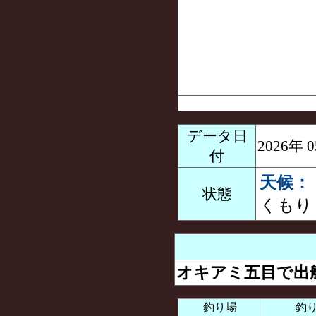
データ日
2026年
付
天候：
状態
くもり
オキアミ五目で出船
釣り場
釣