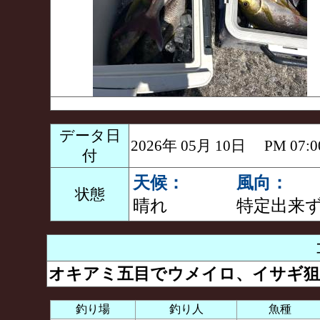
データ日
2026年 05月 10日 PM 0
付
天候：
風向：
状態
晴れ
特定出来
オキアミ五目でウメイロ、イサギ狙
釣り場
釣り人
魚種