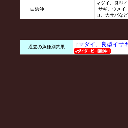
マダイ、良型イ
白浜沖
サギ、ウメイ
ロ、大サバなど
マダイ、良型イサ
［
過去の魚種別釣果