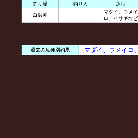
釣り場
釣り人
魚種
マダイ、ウメイ
白浜沖
ロ、イサギなど
マダイ、ウメイロ
過去の魚種別釣果
［