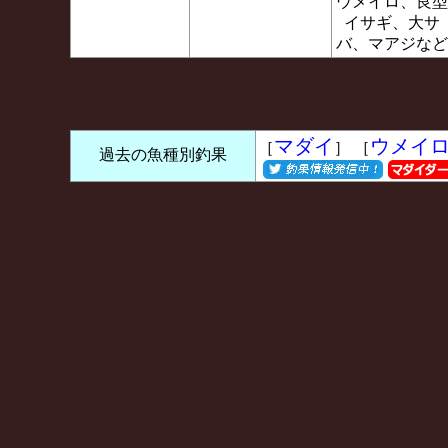
ウメイロ、良型
イサギ、大サ
バ、マアジなど
マダイ
ウメイ
［
］ ［
過去の魚種別釣果