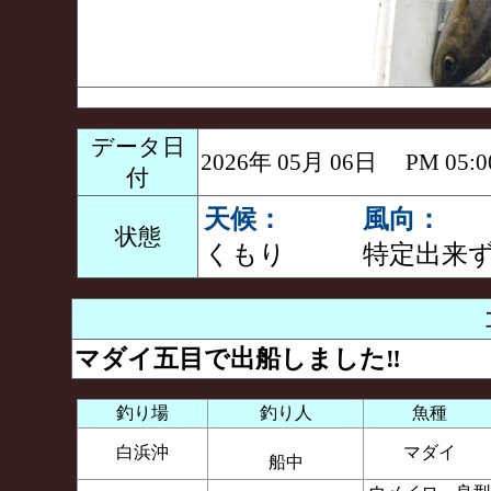
データ日
2026年 05月 06日 PM 0
付
天候：
風向：
状態
くもり
特定出来
マダイ五目で出船しました‼️
釣り場
釣り人
魚種
白浜沖
マダイ
船中