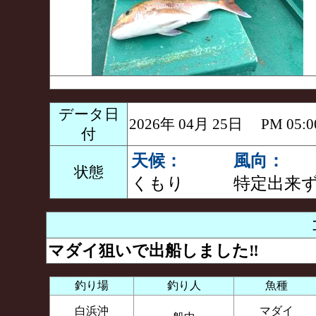
データ日
2026年 04月 25日 PM 0
付
天候：
風向：
状態
くもり
特定出来
マダイ狙いで出船しました‼️
釣り場
釣り人
魚種
白浜沖
マダイ