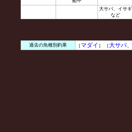
船中
大サバ、イサギ
など
マダイ
大サバ
過去の魚種別釣果
［
］ ［