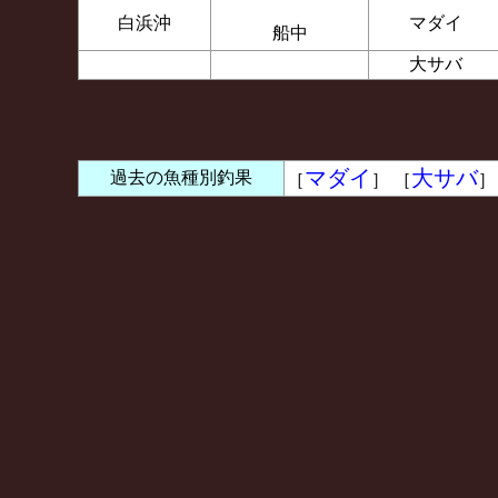
白浜沖
マダイ
船中
大サバ
マダイ
大サバ
過去の魚種別釣果
［
］ ［