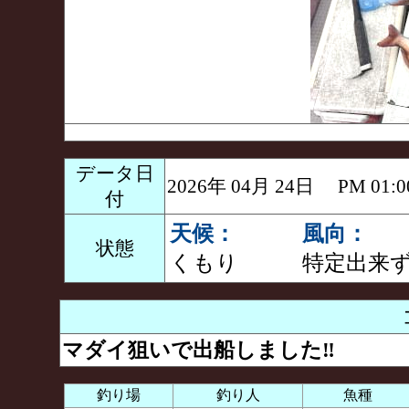
データ日
2026年 04月 24日 PM 0
付
天候：
風向：
状態
くもり
特定出来
マダイ狙いで出船しました‼️
釣り場
釣り人
魚種