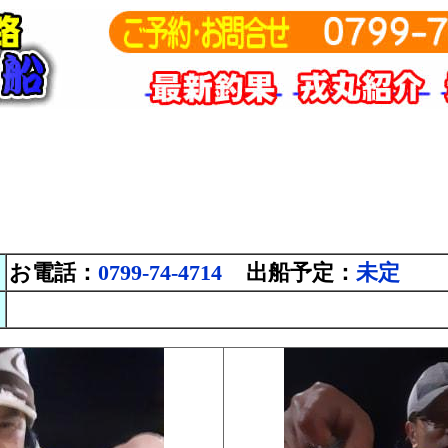
お電話：
0799-74-4714
出船予定：
未定