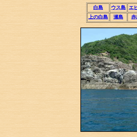
白島
ウス島
エ
上の白島
瀬島
赤